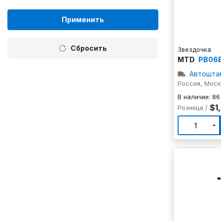
Применить
Сбросить
Звездочка
MTD
PB06B
Автошта
Россия, Мос
В наличии: 86
$1
Розница /
1