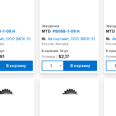
Звездочка
Звезд
-1-08 H
MTD
PB06B-1-09 H
MTD
мп, ООО (МСК-5)
Автоштамп, ООО (МСК-5)
А
ква
Россия, Москва
Росси
 шт
В наличии: 14 шт
В нали
,91
$2,17
Розница /
Розни
В корзину
В корзину
1