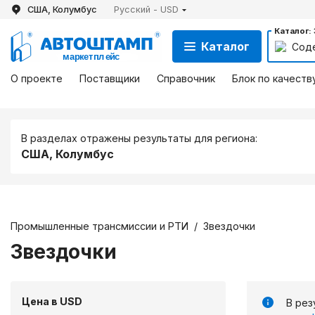
США, Колумбус
Русский - USD
Каталог:
Каталог
Сод
О проекте
Поставщики
Справочник
Блок по качеств
В разделах отражены результаты для региона:
США, Колумбус
Промышленные трансмиссии и РТИ
/
Звездочки
Звездочки
Цена в USD
В рез