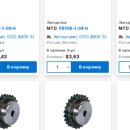
Звездочка
Звезд
-1-09 H
MTD
PB10B-1-08 H
MTD
мп, ООО (МСК-5)
Автоштамп, ООО (МСК-5)
А
ква
Россия, Москва
Росси
 шт
В наличии: 9 шт
В нали
,43
$3,63
Розница /
Розни
В корзину
В корзину
1