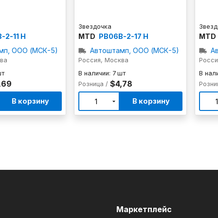
Звездочка
Звезд
-2-11 H
MTD
PB06B-2-17 H
MTD
мп, ООО (МСК-5)
Автоштамп, ООО (МСК-5)
А
ква
Россия, Москва
Росси
шт
В наличии: 7 шт
В нали
,69
$4,78
Розница /
Розни
В корзину
В корзину
1
м
Маркетплейс