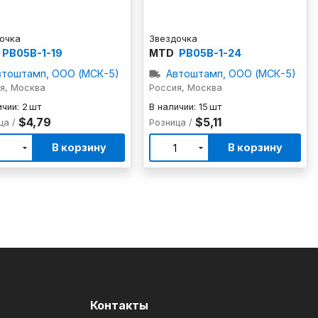
очка
Звездочка
PB05B-1-19
MTD
PB05B-1-24
втоштамп, ООО (МСК-5)
Автоштамп, ООО (МСК-5)
я, Москва
Россия, Москва
чии: 2 шт
В наличии: 15 шт
$4,79
$5,11
ца /
Розница /
В корзину
В корзину
1
1
Контакты