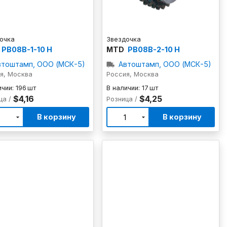
очка
Звездочка
PB08B-1-10 H
MTD
PB08B-2-10 H
втоштамп, ООО (МСК-5)
Автоштамп, ООО (МСК-5)
я, Москва
Россия, Москва
чии: 196 шт
В наличии: 17 шт
$4,16
$4,25
ца /
Розница /
В корзину
В корзину
1
1