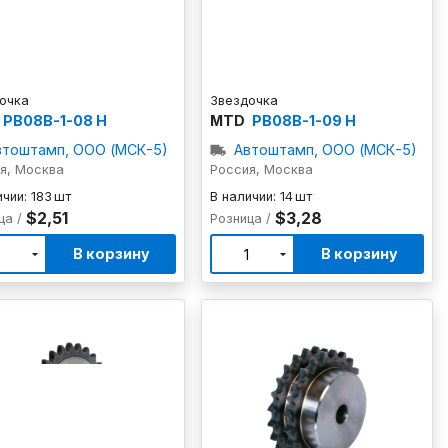
очка
Звездочка
PB08B-1-08 H
MTD
PB08B-1-09 H
втоштамп, ООО (МСК-5)
Автоштамп, ООО (МСК-5)
я, Москва
Россия, Москва
чии: 183 шт
В наличии: 14 шт
$2,51
$3,28
ца /
Розница /
В корзину
В корзину
1
1