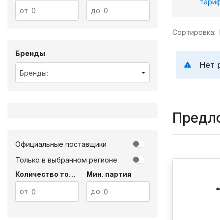
тариф
от
до
Cортировка:
Бренды
Нет 
Бренды:
Предло
Официальные поставщики
Только в выбранном регионе
Количество товара
Мин. партия
от
до