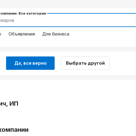
компании: Все категории
у
Объявления
Для бизнеса
Да, все верно
Выбрать другой
ч, ИП
компании