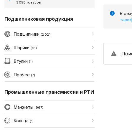
3 058 товаров
В рез
Подшипниковая продукция
тариф
Подшипники
(2 021)
Шарики
(61)
Поис
Втулки
(1)
Прочее
(7)
Промышленные трансмиссии и РТИ
Манжеты
(967)
Кольца
(1)