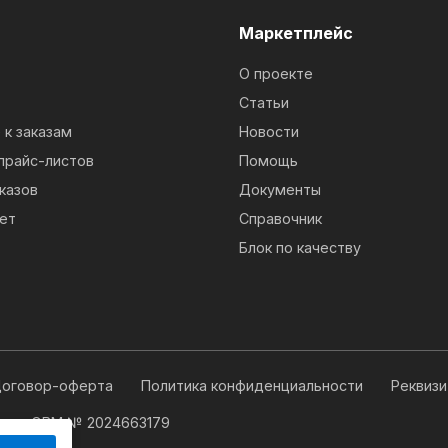
м
Маркетплейс
О проекте
Статьи
к заказам
Новости
прайс-листов
Помощь
казов
Документы
ет
Справочник
Блок по качеству
оговор-оферта
Политика конфиденциальности
Реквиз
 для ЭВМ № 2024663179