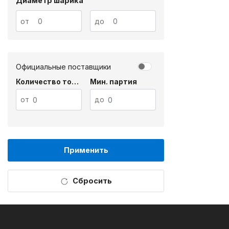
Диаметр шарика
от
до
Официальные поставщики
Количество товара
Мин. партия
от
до
Применить
Сбросить