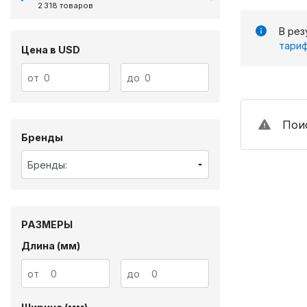
2 318 товаров
В рез
тариф
Цена в USD
от
до
Поис
Бренды
Бренды:
РАЗМЕРЫ
Длина (мм)
от
до