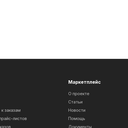
м
Маркетплейс
О проекте
Статьи
к заказам
Новости
прайс-листов
Помощь
казов
Документы