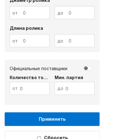
Диаметр ролика
от
до
Длина ролика
от
до
Официальные поставщики
Количество товара
Мин. партия
от
до
Применить
Сбросить