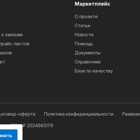
м
Маркетплейс
О проекте
Статьи
к заказам
Новости
прайс-листов
Помощь
казов
Документы
ет
Справочник
Блок по качеству
оговор-оферта
Политика конфиденциальности
Реквиз
 для ЭВМ № 2024663179
инять