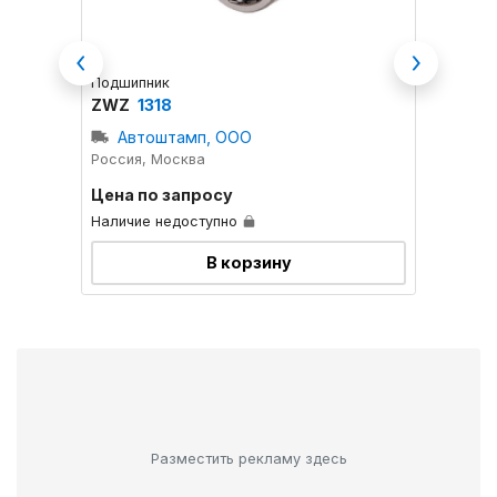
Previous
Next
Подшипник
Подшип
ZWZ
1318
ZWZ
Автоштамп, ООО
Ксена
Россия, Москва
Россия
Цена по запросу
Цена 
Наличие недоступно
Наличи
В корзину
Разместить рекламу здесь