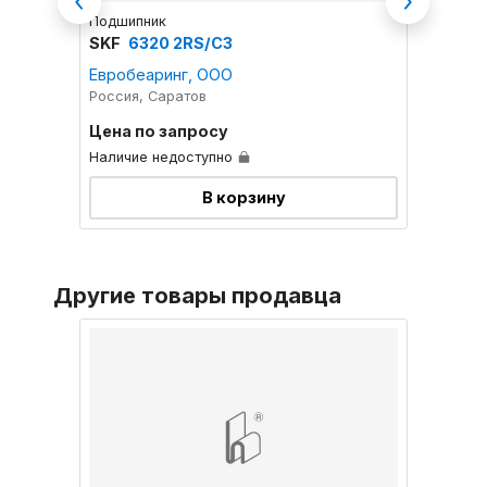
Previous
Next
Подшипник
Подшип
SKF
6320 2RS/C3
TIMK
Евробеаринг, ООО
Инвек
Россия, Саратов
Россия
Цена по запросу
Цена 
Наличие недоступно
Наличи
В корзину
Другие товары продавца