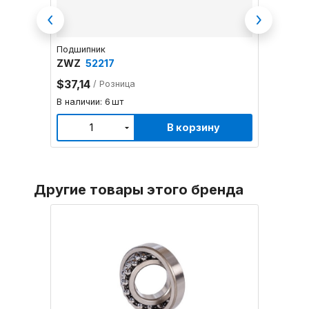
Previous
Next
Подшипник
Подшип
ZWZ
52217
ZWZ
$37,14
Цена 
/ Розница
Наличи
В наличии: 6 шт
В корзину
1
Другие товары этого бренда