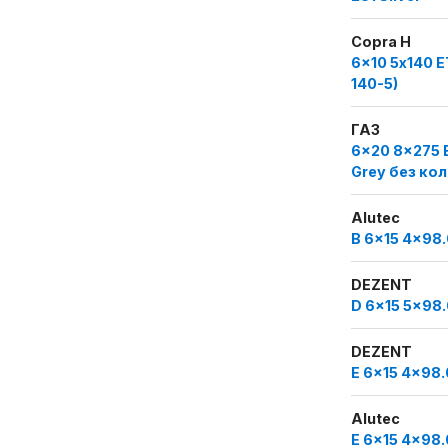
Copra H
6x10 5х140 E
140-5)
ГАЗ
6x20 8x275 E
Grey без ко
Alutec
B 6x15 4x98.
DEZENT
D 6x15 5x98.
DEZENT
E 6x15 4x98.
Alutec
E 6x15 4x98.