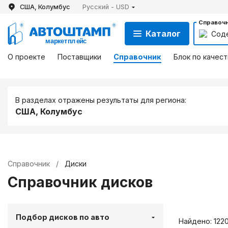
США, Колумбус
Русский - USD
Справочн
Каталог
Сод
О проекте
Поставщики
Справочник
Блок по качест
В разделах отражены результаты для региона:
США, Колумбус
Справочник
/
Диски
Справочник дисков
Подбор дисков по авто
Найдено: 122