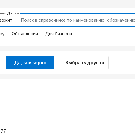
ик: Диски
ержит
ву
Объявления
Для бизнеса
Да, все верно
Выбрать другой
077