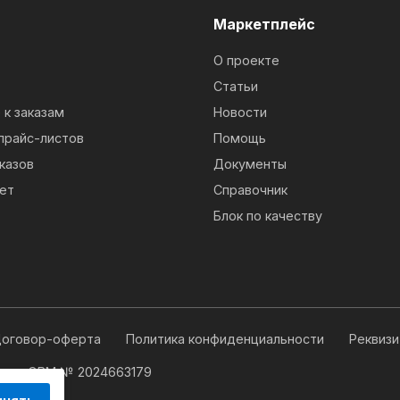
м
Маркетплейс
О проекте
Статьи
к заказам
Новости
прайс-листов
Помощь
казов
Документы
ет
Справочник
Блок по качеству
оговор-оферта
Политика конфиденциальности
Реквиз
 для ЭВМ № 2024663179