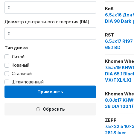
KиK
6.5Jx16 Дон 
DIA 98 Dark_
Диаметр центрального отверстия (DIA)
RST
6.5Jx17 R197
65.1 BD
Тип диска
Литой
Khomen Whe
Кованый
7.5Jx19 KHW
Стальной
DIA 65.1 Blac
VX/TXL/LX)
Штампованный
Применить
Khomen Whe
8.0Jx17 KHW
36 DIA 100.1 
Сбросить
ZEPP
7.5x22.5 10x
281 Silver