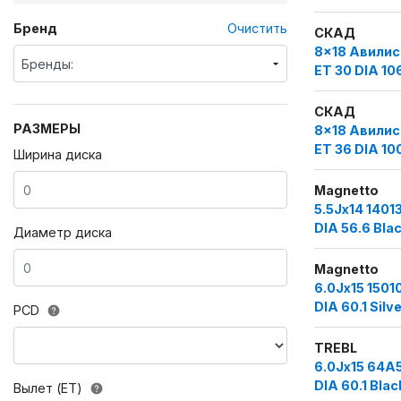
Бренд
Очистить
СКАД
8x18 Авилис 
Бренды:
ET 30 DIA 10
СКАД
РАЗМЕРЫ
8x18 Авилис 
ET 36 DIA 10
Ширина диска
Magnetto
5.5Jx14 1401
DIA 56.6 Bla
Диаметр диска
Magnetto
6.0Jx15 1501
DIA 60.1 Silv
PCD
TREBL
6.0Jx15 64A
DIA 60.1 Blac
Вылет (ET)