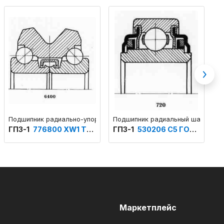
Next
ктивное исполнение
Подшипник радиально-упорный шариковый двухрядный с двумя в
Подшипник радиальный шариковый
П
ГПЗ-1
776800 ХW1 ТУ 37.006.087
ГПЗ-1
530206 С5 ГОСТ 520
Г
м
Маркетплейс