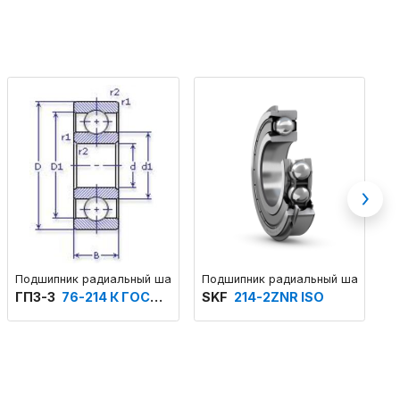
Next
структивного исполнения
ковый однорядный
Подшипник радиальный шариковый однорядный основного констру
Подшипник радиальный шариковый
П
ГПЗ-3
76-214 К ГОСТ 520
SKF
214-2ZNR ISO
Г