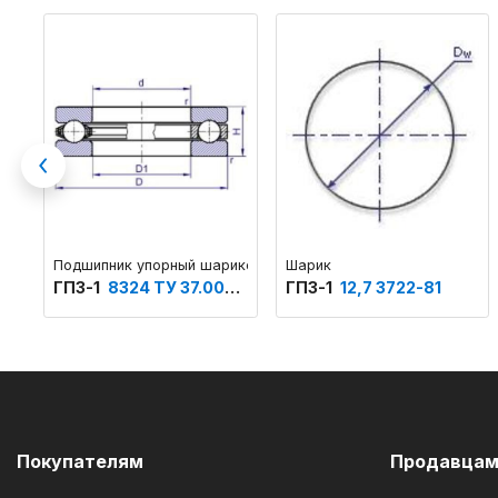
Previous
Подшипник упорный шариковый одинарный основное констру
Шарик
ГПЗ-1
8324 ТУ 37.006.153
ГПЗ-1
12,7 3722-81
Покупателям
Продавца