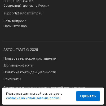
8-800-250-84-52
бесплатный звонок по России
support@autoshtamp.ru
Есть вопрос?
Напишите нам
АВТОШТАМП © 2026
Пользовательское соглашение
Договор-оферта
Политика конфиденциальности
Реквизиты
Свидетельство о государственной регистрации
программы для ЭВМ № 2024663179
Пользуясь данным сайтом, вы даете
Принять
согласие на использование cookie
.