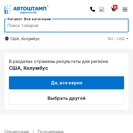
0
Каталог: Все категории
США, Колумбус
RU - USD
В разделах отражены результаты для региона:
США, Колумбус
Да, все верно
Выбрать другой
Справочник
/
Подшипники