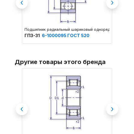
Previous
Next
Подшипник радиальный шариковый однорядный основног
Подшип
ГПЗ-31
6-1000095 ГОСТ 520
ГПЗ-3
Другие товары этого бренда
Previous
Next