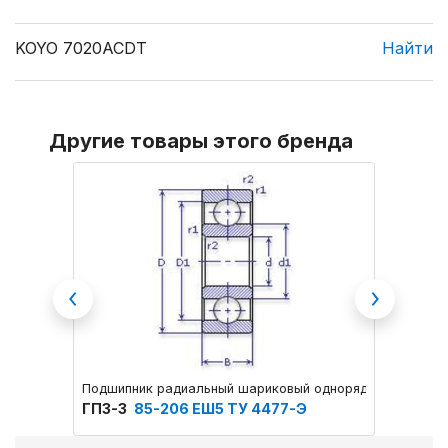
KOYO 7020ACDT
Найти
Другие товары этого бренда
Previous
Next
Подшипник радиальный шариковый однорядный основног
Подшип
ГПЗ-3
85-206 ЕШ5 ТУ 4477-Э
ГПЗ-3