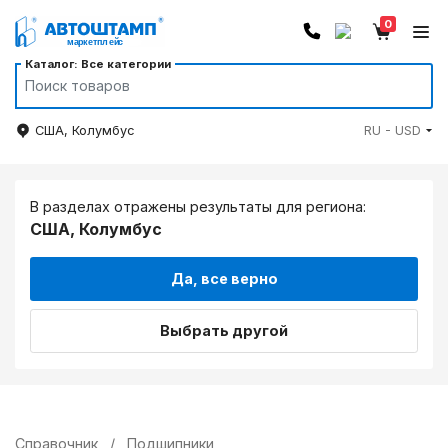
0
Каталог: Все категории
США, Колумбус
RU - USD
В разделах отражены результаты для региона:
США, Колумбус
Да, все верно
Выбрать другой
Справочник
/
Подшипники