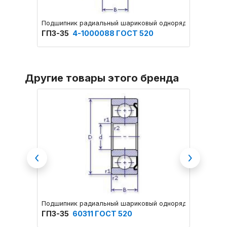
Подшипник радиальный шариковый однорядный основног
Подшип
ГПЗ-35
4-1000088 ГОСТ 520
ГПЗ-3
Другие товары этого бренда
Previous
Next
Подшипник радиальный шариковый однорядный с одной
Подшип
ГПЗ-35
60311 ГОСТ 520
ГПЗ-3