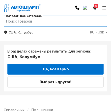
0
Каталог: Все категории
США, Колумбус
RU - USD
В разделах отражены результаты для региона:
США, Колумбус
Да, все верно
Выбрать другой
Справочник
/
Подшипники