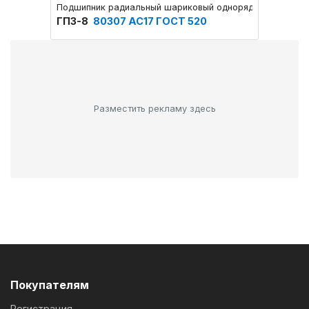
Подшипник радиальный шариковый однорядный с двум
Подшип
ГПЗ-8
80307 АС17 ГОСТ 520
ГПЗ-
Разместить рекламу здесь
Покупателям
Регистрация