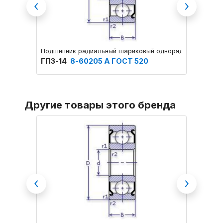
Previous
Next
Подшипник радиальный шариковый однорядный с одной
Подшип
ГПЗ-14
8-60205 А ГОСТ 520
ГПЗ-1
Другие товары этого бренда
Previous
Next