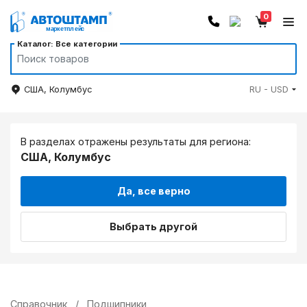
0
Каталог: Все категории
США, Колумбус
RU - USD
В разделах отражены результаты для региона:
США, Колумбус
Да, все верно
Выбрать другой
Справочник
/
Подшипники