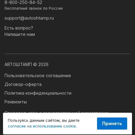
8-800-250-84-52
бесплатный звонок по России
support@autoshtamp.ru
Есть вопрос?
Напишите нам
АВТОШТАМП © 2026
Пользовательское соглашение
Договор-оферта
Политика конфиденциальности
Реквизиты
Свидетельство о государственной регистрации
программы для ЭВМ № 2024663179
Пользуясь данным сайтом, вы даете
Принять
согласие на использование cookie
.