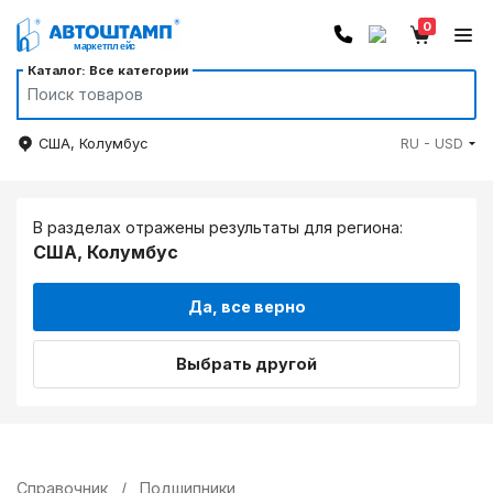
0
Каталог: Все категории
США, Колумбус
RU - USD
В разделах отражены результаты для региона:
США, Колумбус
Да, все верно
Выбрать другой
Справочник
/
Подшипники