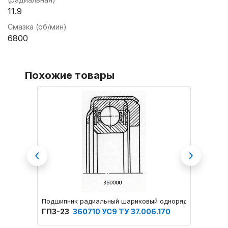
11.9
Смазка (об/мин)
6800
Похожие товары
Previous
Next
Подшипник радиальный шариковый однорядный
Подшип
ГПЗ-23
360710 УС9 ТУ 37.006.170
ГПЗ-2