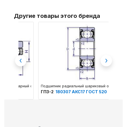
Другие товары этого бренда
Previous
Next
Подшипник радиальный шариковый однорядный
Подшип
ГПЗ-2
180307 АКС17 ГОСТ 520
ГПЗ-2