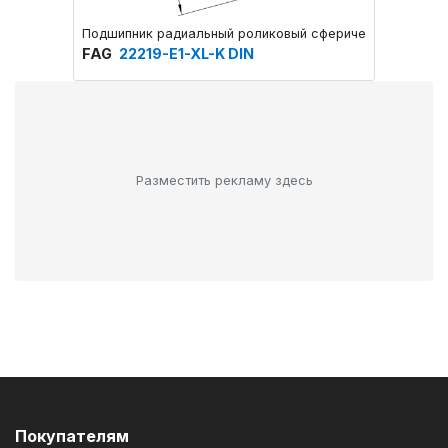
Подшипник радиальный роликовый сферический двухря
Подшип
FAG
22219-E1-XL-K DIN
FAG
N
Разместить рекламу здесь
Покупателям