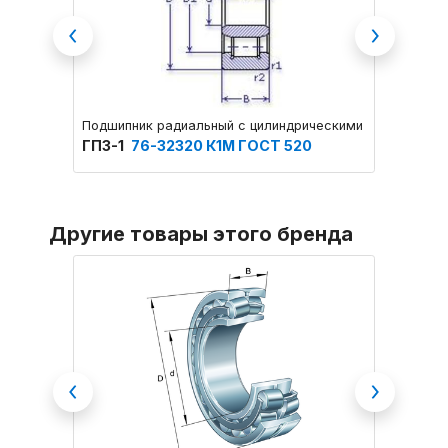
Previous
Next
Подшипник радиальный с цилиндрическими роликами од
Подшип
ГПЗ-1
76-32320 К1М ГОСТ 520
NACH
Другие товары этого бренда
Previous
Next