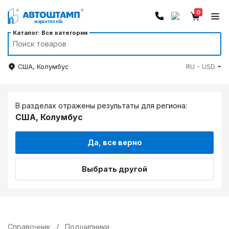
0
Каталог: Все категории
США, Колумбус
RU - USD
В разделах отражены результаты для региона:
США, Колумбус
Да, все верно
Выбрать другой
Справочник
/
Подшипники