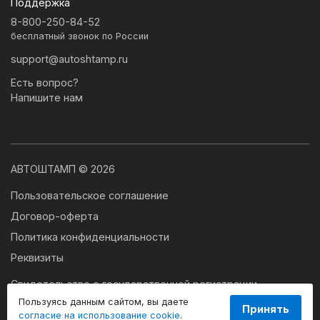
Поддержка
8-800-250-84-52
бесплатный звонок по России
support@autoshtamp.ru
Есть вопрос?
Напишите нам
АВТОШТАМП © 2026
Пользовательское соглашение
Договор-оферта
Политика конфиденциальности
Реквизиты
Свидетельство о государственной регистрации
программы для ЭВМ № 2024663179
Пользуясь данным сайтом, вы даете
Принять
согласие на использование cookie
.