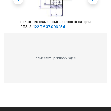
Previous
Next
Подшипник радиальный шариковый однорядный основног
Подшип
ГПЗ-2
122 ТУ 37.006.154
ГПЗ-2
Разместить рекламу здесь