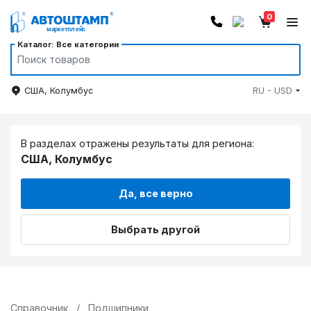
0
Каталог: Все категории
США, Колумбус
RU - USD
В разделах отражены результаты для региона:
США, Колумбус
Да, все верно
Выбрать другой
Справочник
/
Подшипники