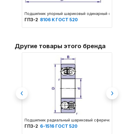
Подшипник упорный шариковый одинарный основное кон
Подшип
ГПЗ-2
8106 К ГОСТ 520
ГПЗ-
Другие товары этого бренда
Previous
Next
Подшипник радиальный шариковый сферический двухря
Подшип
ГПЗ-2
6-1516 ГОСТ 520
ГПЗ-2