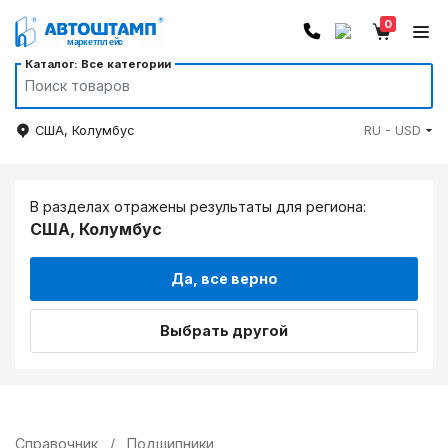
0
Каталог: Все категории
США, Колумбус
RU - USD
В разделах отражены результаты для региона:
США, Колумбус
Да, все верно
Выбрать другой
Справочник
/
Подшипники