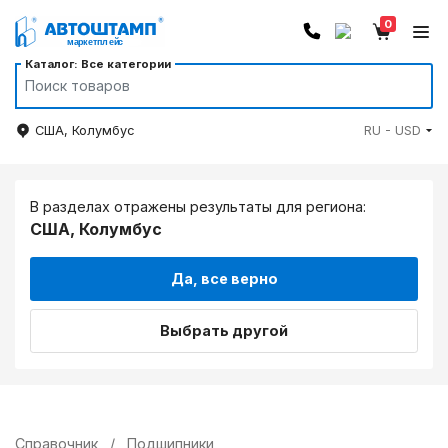
0
Каталог: Все категории
США, Колумбус
RU - USD
В разделах отражены результаты для региона:
США, Колумбус
Да, все верно
Выбрать другой
Справочник
/
Подшипники