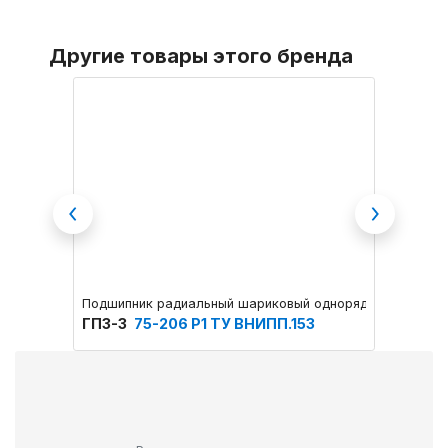
Другие товары этого бренда
Previous
Next
Подшипник радиальный шариковый однорядный основног
Подшип
ГПЗ-3
75-206 Р1 ТУ ВНИПП.153
ГПЗ-3