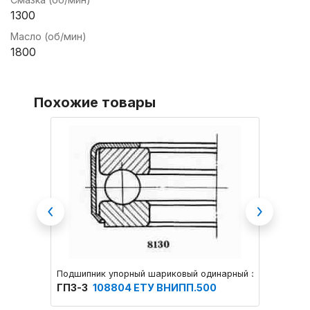
1300
Масло (об/мин)
1800
Похожие товары
Previous
Next
Подшипник упорный шариковый одинарный закрытого ти
Подшип
ГПЗ-3
108804 ЕТУ ВНИПП.500
ГПЗ-2