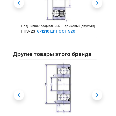
Previous
Next
Подшипник радиальный шариковый двухрядный самоус
Подшип
ГПЗ-23
6-1210 Ш1 ГОСТ 520
ГПЗ-2
Другие товары этого бренда
Previous
Next