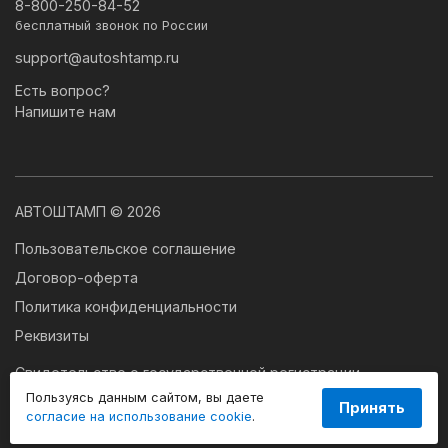
8-800-250-84-52
бесплатный звонок по России
support@autoshtamp.ru
Есть вопрос?
Напишите нам
АВТОШТАМП © 2026
Пользовательское соглашение
Договор-оферта
Политика конфиденциальности
Реквизиты
Свидетельство о государственной регистрации
программы для ЭВМ № 2024663179
Пользуясь данным сайтом, вы даете
Принять
согласие на использование cookie
.