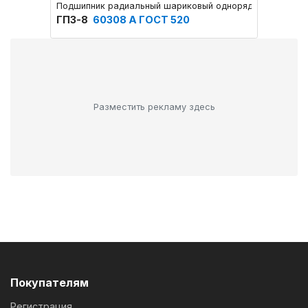
Подшипник радиальный шариковый однорядный с одной
Подшип
ГПЗ-8
60308 А ГОСТ 520
ГПЗ-
Разместить рекламу здесь
Покупателям
Регистрация