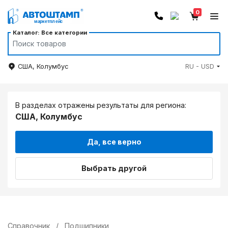
0
Каталог: Все категории
США, Колумбус
RU - USD
В разделах отражены результаты для региона:
США, Колумбус
Да, все верно
Выбрать другой
Справочник
/
Подшипники