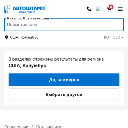
0
Каталог: Все категории
США, Колумбус
RU - USD
В разделах отражены результаты для региона:
США, Колумбус
Да, все верно
Выбрать другой
Справочник
/
Подшипники