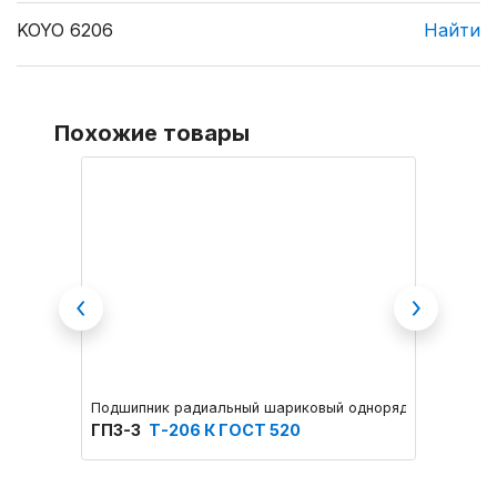
KOYO 6206
Найти
Похожие товары
Previous
Next
Подшипник радиальный шариковый однорядный основног
Подшип
ГПЗ-3
Т-206 К ГОСТ 520
ГПЗ-3