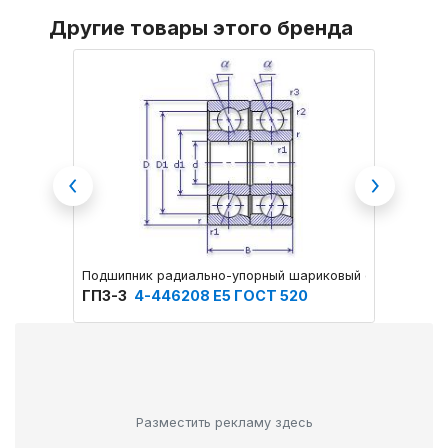
Другие товары этого бренда
Previous
Next
Подшипник радиально-упорный шариковый однорядный 
Подшип
ГПЗ-3
4-446208 Е5 ГОСТ 520
ГПЗ-3
Разместить рекламу здесь