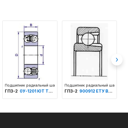
Next
овый сферический двухрядный самоустанавливающийся основного к
Подшипник радиальный шариковый сферический двухрядный само
Подшипник радиальный шариковый
П
ГПЗ-2
0У-1201 ЮТ ТУ 3706
ГПЗ-2
900912 ЕТУ ВНИПП.100
Г