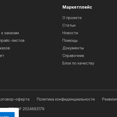
м
Маркетплейс
О проекте
Статьи
к заказам
Новости
прайс-листов
Помощь
казов
Документы
ет
Справочник
Блок по качеству
оговор-оферта
Политика конфиденциальности
Реквиз
 для ЭВМ № 2024663179