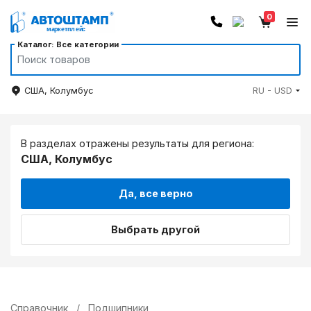
0
Каталог: Все категории
США, Колумбус
RU - USD
В разделах отражены результаты для региона:
США, Колумбус
Да, все верно
Выбрать другой
Справочник
/
Подшипники