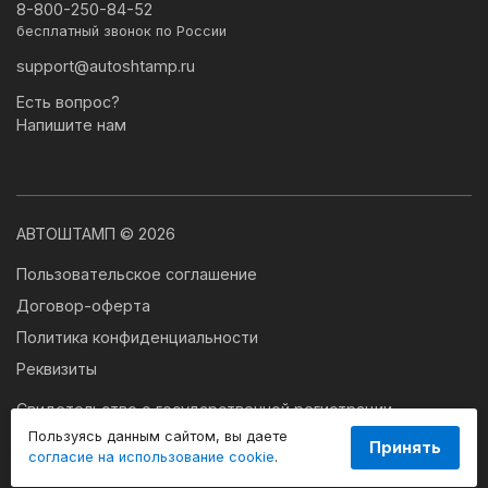
8-800-250-84-52
бесплатный звонок по России
support@autoshtamp.ru
Есть вопрос?
Напишите нам
АВТОШТАМП © 2026
Пользовательское соглашение
Договор-оферта
Политика конфиденциальности
Реквизиты
Свидетельство о государственной регистрации
программы для ЭВМ № 2024663179
Пользуясь данным сайтом, вы даете
Принять
согласие на использование cookie
.