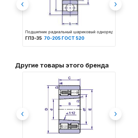
Previous
Next
Подшипник радиальный шариковый однорядный основног
Подшип
ГПЗ-35
70-205 ГОСТ 520
ГПЗ-3
Другие товары этого бренда
Previous
Next