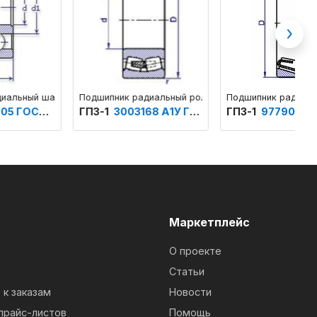
Next
дный с безбортовым наружным кольцом с коническим посадочным от
овый однорядный основного конструктивного исполнения
Подшипник радиальный роликовый сферический двухрядный самоу
Подшипник радиально-упорный с 
П
ГПЗ-1
3003168 А1У ГОСТ 520
ГПЗ-1
977909 ЕТУ ВНИПП.500
Г
м
Маркетплейс
О проекте
Статьи
к заказам
Новости
прайс-листов
Помощь