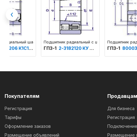
Previous
Подшипник радиальный с цилиндрическими роликами двухря
Подшипник радиальный шарик
ГПЗ-1
2-3182120 КУ ТУ 37.006.107
ГПЗ-1
8000305 ГОСТ 520
Покупателям
Продавца
Регистрация
Для бизнеса
Тарифы
Регистрация
Оформление заказов
Подключение 
Размещение объявлений
Размещение 