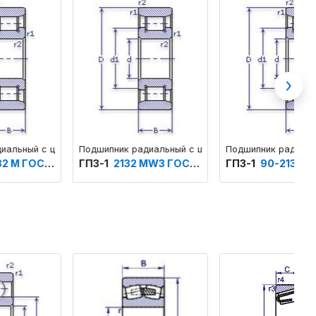
Next
ный основного конструктивного исполнения с бортами на внутренне
индрическими роликами однорядный основного конструктивного испо
Подшипник радиальный с цилиндрическими роликами однорядный о
Подшипник радиальный с цилиндри
П
ГПЗ-1
2132 МW3 ГОСТ 520
ГПЗ-1
90-2132 М ТУ 37.006.087
Г