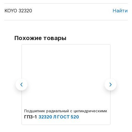
KOYO 32320
Найти
Похожие товары
Previous
Next
Подшипник радиальный с цилиндрическими роликами о
Подшип
ГПЗ-1
32320 Л ГОСТ 520
NTE
3