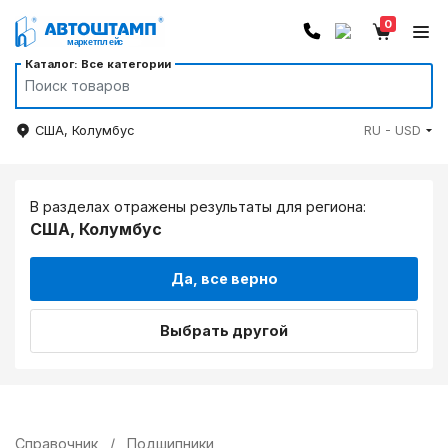
0
Каталог: Все категории
США, Колумбус
RU - USD
В разделах отражены результаты для региона:
США, Колумбус
Да, все верно
Выбрать другой
Справочник
/
Подшипники