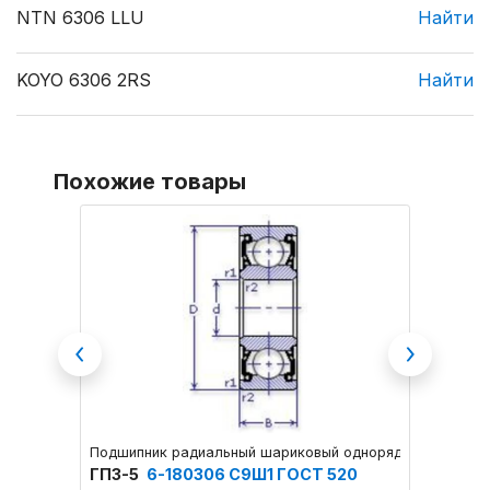
NTN 6306 LLU
Найти
KOYO 6306 2RS
Найти
Похожие товары
Previous
Next
Подшипник радиальный шариковый однорядный с двухс
Подшип
ГПЗ-5
6-180306 С9Ш1 ГОСТ 520
ГПЗ-3