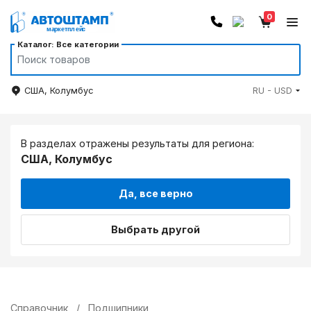
0
Каталог: Все категории
США, Колумбус
RU - USD
В разделах отражены результаты для региона:
США, Колумбус
Да, все верно
Выбрать другой
Справочник
/
Подшипники