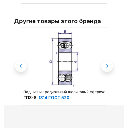
Другие товары этого бренда
Previous
Next
Подшипник радиальный шариковый сферический двухря
Подшип
ГПЗ-8
1314 ГОСТ 520
ГПЗ-