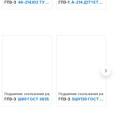
ГПЗ-3
46-214 Ю2 ТУ 3706
ГПЗ-1
А-214 Д1Т1 ЕТУ ВНИПП.100/1
h
Next
ого конструктивного исполнения
Подшипник скольжения радиальный с поверхностью скольжения с
Подшипник скольжения радиальны
П
ГПЗ-3
Ш90 ГОСТ 3635
ГПЗ-3
5ШУ130 ГОСТ 3635
Г