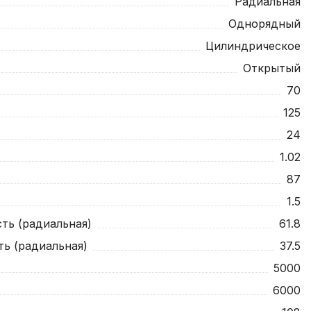
Радиальная
Однорядный
Цилиндрическое
Открытый
70
125
24
1.02
87
1.5
ть (радиальная)
61.8
ть (радиальная)
37.5
5000
6000