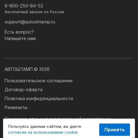
8-800-250-84-52
бесплатный звонок по России
support@autoshtamp.ru
Есть вопрос?
Напишите нам
АВТОШТАМП © 2026
Пользовательское соглашение
Договор-оферта
Политика конфиденциальности
Реквизиты
Свидетельство о государственной регистрации
программы для ЭВМ № 2024663179
Пользуясь данным сайтом, вы даете
Принять
согласие на использование cookie
.