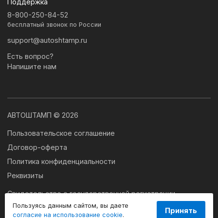
Поддержка
8-800-250-84-52
бесплатный звонок по России
support@autoshtamp.ru
Есть вопрос?
Напишите нам
АВТОШТАМП © 2026
Пользовательское соглашение
Договор-оферта
Политика конфиденциальности
Реквизиты
Свидетельство о государственной регистрации
программы для ЭВМ № 2024663179
Пользуясь данным сайтом, вы даете
Принять
согласие на использование cookie
.