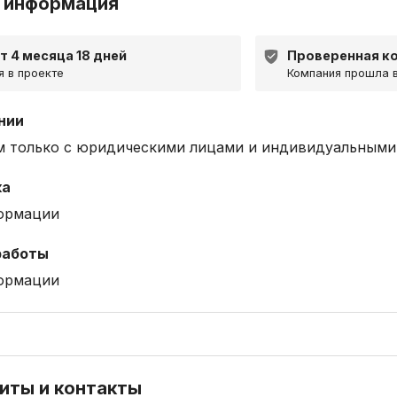
 информация
ет 4 месяца 18 дней
Проверенная к
 в проекте
Компания прошла 
нии
м только с юридическими лицами и индивидуальными
ка
ормации
работы
ормации
иты и контакты