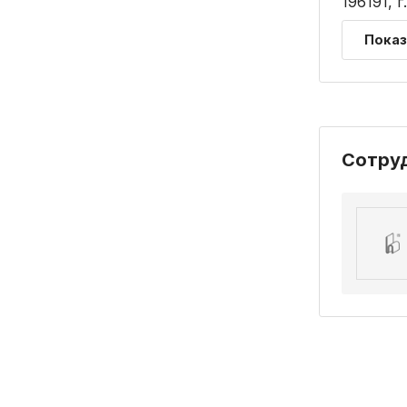
196191, 
Показ
Сотру