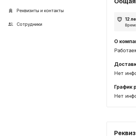
Общая
Реквизиты и контакты
12 л
Сотрудники
Время
О компа
Работае
Достав
Нет инф
График 
Нет инф
Реквиз